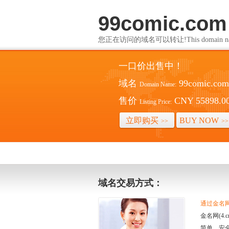
99comic.com
您正在访问的域名可以转让!This domain name i
一口价出售中！
域名
99comic.com
Domain Name:
售价
CNY 55898.0
Listing Price:
立即购买
BUY NOW
>>
>>
域名交易方式：
通过金名网(
金名网(4
简单、安