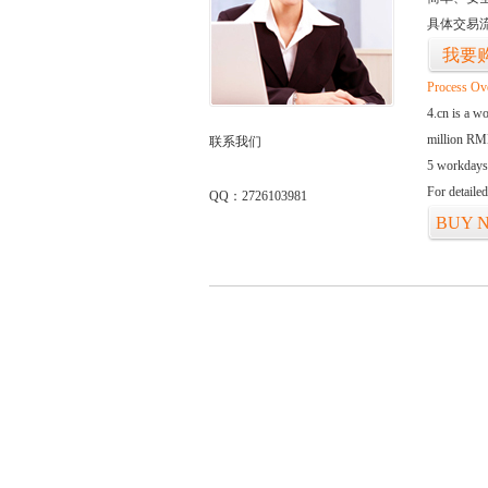
具体交易
我要
Process Ov
4.cn is a w
million RMB
联系我们
5 workdays
For detaile
QQ：2726103981
BUY 