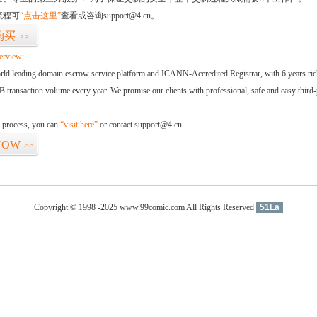
流程可
“点击这里”
查看或咨询support@4.cn。
购买
>>
erview:
orld leading domain escrow service platform and ICANN-Accredited Registrar, with 6 years ri
 transaction volume every year. We promise our clients with professional, safe and easy third-
.
d process, you can
“visit here”
or contact support@4.cn.
NOW
>>
Copyright © 1998 -2025 www.99comic.com All Rights Reserved
51La